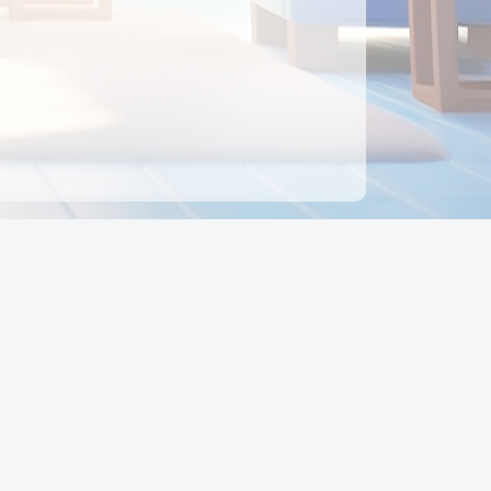
ên hệ
Địa chỉ:
Số 88, Đường Số 7, Phường Hạnh Thông,
TP Hồ Chí Minh, Việt Nam
Điện thoại:
0942 675 494
Email:
Ctyedupay1@gmail.com