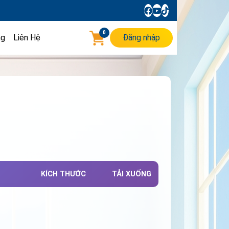
0
ng
Liên Hệ
Đăng nhập
KÍCH THƯỚC
TẢI XUỐNG