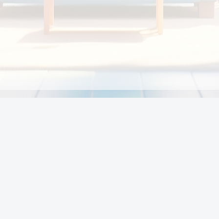
Chính sách
Li
Chính sách và điều khoản
Chính sách giao hàng
Chính sách thanh toán
p:
Chính sách đổi trả hàng
:00
Chính sách bảo vệ thông tin cá nhân của