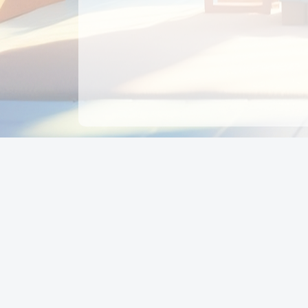
CÔNG TY CỔ PHẦN EDUPAY
GROUP
Người đại diện: NGUYỄN THỊ MAI PHƯƠNG
MST: 0319396934 - Cấp ngày: 04/02/2026 - Nơi cấ
Sở KH & ĐT TPHCM
Giờ làm việc: Thứ 2 – Thứ 6: 8:00 - 17:00 Thứ 7 : 8
- 12:00