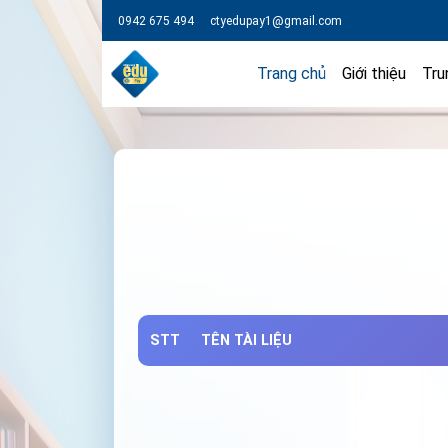
0942 675 494
ctyedupay1@gmail.com
Trang chủ
Giới thiệu
Tru
STT
TÊN TÀI LIỆU