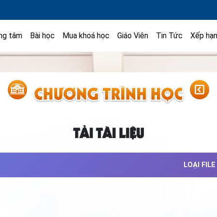
ng tâm
Bài học
Mua khoá học
Giáo Viên
Tin Tức
Xếp hạ
TẢI TÀI LIỆU
LOẠI FILE