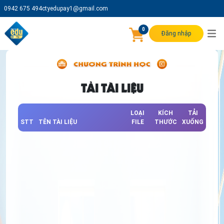
0942 675 494
ctyedupay1@gmail.com
0
Đăng nhập
TẢI TÀI LIỆU
LOẠI
KÍCH
TẢI
STT
TÊN TÀI LIỆU
FILE
THƯỚC
XUỐNG