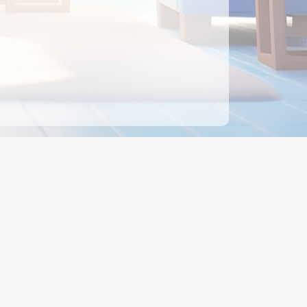
ên hệ
Địa chỉ:
Số 88, Đường Số 7, Phường Hạnh Thông,
TP Hồ Chí Minh, Việt Nam
Điện thoại:
0942 675 494
Email:
Ctyedupay1@gmail.com