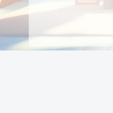
CÔNG TY CỔ PHẦN EDUPAY
GROUP
Người đại diện: NGUYỄN THỊ MAI PHƯƠNG
MST: 0319396934 - Cấp ngày: 04/02/2026 - Nơi cấ
Sở KH & ĐT TPHCM
Giờ làm việc: Thứ 2 – Thứ 6: 8:00 - 17:00 Thứ 7 : 8
- 12:00