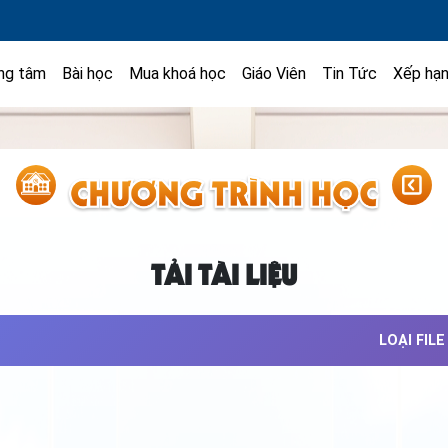
ng tâm
Bài học
Mua khoá học
Giáo Viên
Tin Tức
Xếp hạ
TẢI TÀI LIỆU
LOẠI FILE