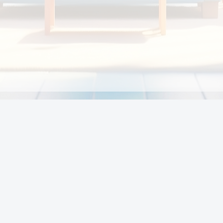
Chính sách
Li
Chính sách và điều khoản
Chính sách giao hàng
Chính sách thanh toán
p:
Chính sách đổi trả hàng
:00
Chính sách bảo vệ thông tin cá nhân của