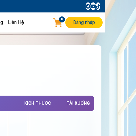
0
ng
Liên Hệ
Đăng nhập
KÍCH THƯỚC
TẢI XUỐNG