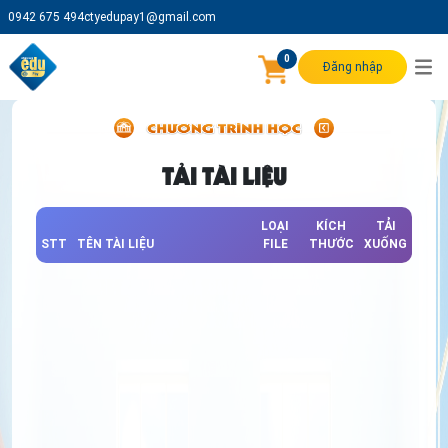
0942 675 494
ctyedupay1@gmail.com
0
Đăng nhập
TẢI TÀI LIỆU
LOẠI
KÍCH
TẢI
STT
TÊN TÀI LIỆU
FILE
THƯỚC
XUỐNG