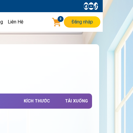
0
ng
Liên Hệ
Đăng nhập
KÍCH THƯỚC
TẢI XUỐNG