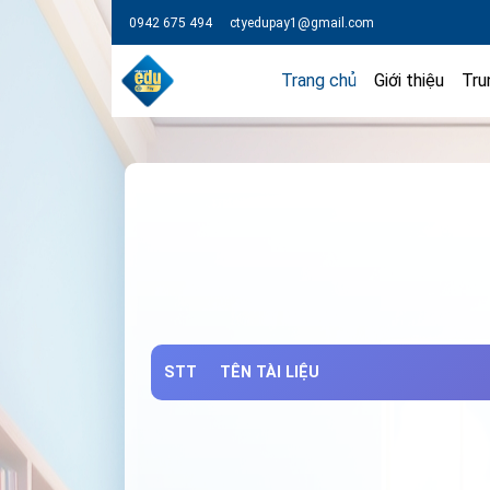
0942 675 494
ctyedupay1@gmail.com
Trang chủ
Giới thiệu
Tru
STT
TÊN TÀI LIỆU