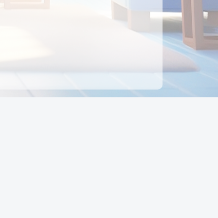
ên hệ
Địa chỉ:
Số 88, Đường Số 7, Phường Hạnh Thông,
TP Hồ Chí Minh, Việt Nam
Điện thoại:
0942 675 494
Email:
Ctyedupay1@gmail.com