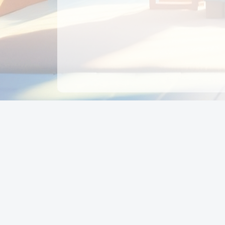
CÔNG TY CỔ PHẦN EDUPAY
GROUP
Người đại diện: NGUYỄN THỊ MAI PHƯƠNG
MST: 0319396934 - Cấp ngày: 04/02/2026 - Nơi cấ
Sở KH & ĐT TPHCM
Giờ làm việc: Thứ 2 – Thứ 6: 8:00 - 17:00 Thứ 7 : 8
- 12:00