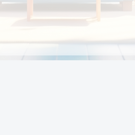
Chính sách
Li
Chính sách và điều khoản
Chính sách giao hàng
Chính sách thanh toán
p:
Chính sách đổi trả hàng
:00
Chính sách bảo vệ thông tin cá nhân của