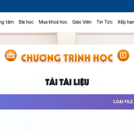
ng tâm
Bài học
Mua khoá học
Giáo Viên
Tin Tức
Xếp hạ
TẢI TÀI LIỆU
LOẠI FILE