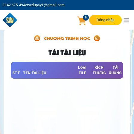
0942 675 494
ctyedupay1@gmail.com
0
Đăng nhập
TẢI TÀI LIỆU
LOẠI
KÍCH
TẢI
STT
TÊN TÀI LIỆU
FILE
THƯỚC
XUỐNG