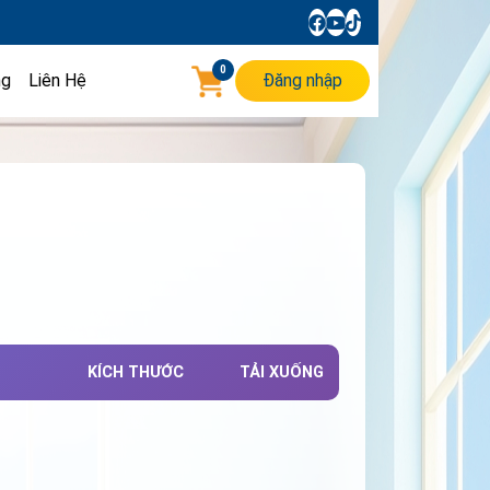
0
ng
Liên Hệ
Đăng nhập
KÍCH THƯỚC
TẢI XUỐNG