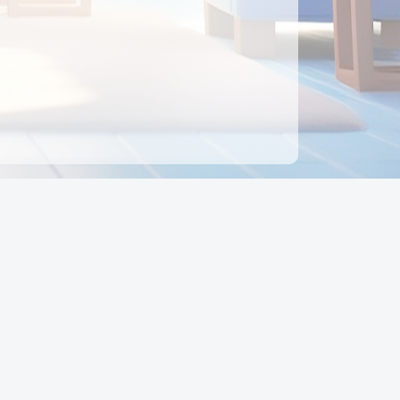
ên hệ
Địa chỉ:
Số 88, Đường Số 7, Phường Hạnh Thông,
TP Hồ Chí Minh, Việt Nam
Điện thoại:
0942 675 494
Email:
Ctyedupay1@gmail.com