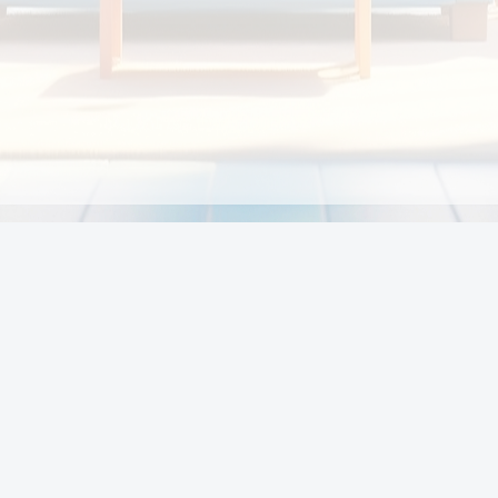
Chính sách
Li
Chính sách và điều khoản
Chính sách giao hàng
Chính sách thanh toán
p:
Chính sách đổi trả hàng
:00
Chính sách bảo vệ thông tin cá nhân của