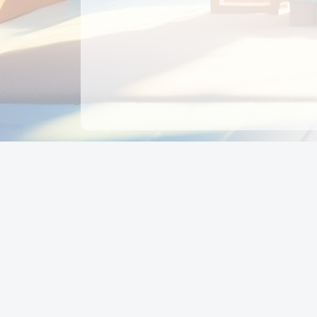
CÔNG TY CỔ PHẦN EDUPAY
GROUP
Người đại diện: NGUYỄN THỊ MAI PHƯƠNG
MST: 0319396934 - Cấp ngày: 04/02/2026 - Nơi cấ
Sở KH & ĐT TPHCM
Giờ làm việc: Thứ 2 – Thứ 6: 8:00 - 17:00 Thứ 7 : 8
- 12:00