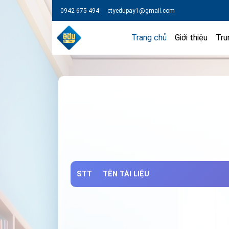
0942 675 494
ctyedupay1@gmail.com
Trang chủ
Giới thiệu
Tru
STT
TÊN TÀI LIỆU