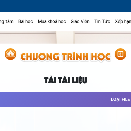
ng tâm
Bài học
Mua khoá học
Giáo Viên
Tin Tức
Xếp hạ
TẢI TÀI LIỆU
LOẠI FILE