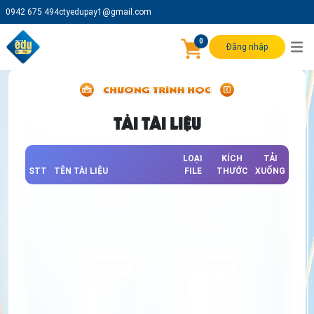
0942 675 494
ctyedupay1@gmail.com
0
Đăng nhập
TẢI TÀI LIỆU
LOẠI
KÍCH
TẢI
STT
TÊN TÀI LIỆU
FILE
THƯỚC
XUỐNG