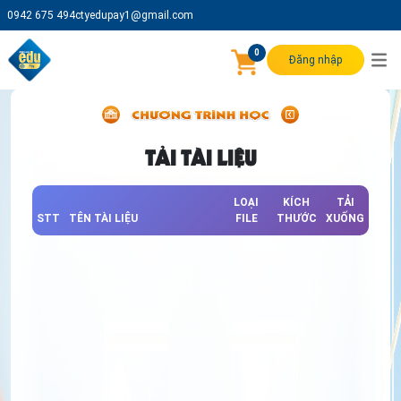
0942 675 494
ctyedupay1@gmail.com
0
Đăng nhập
TẢI TÀI LIỆU
LOẠI
KÍCH
TẢI
STT
TÊN TÀI LIỆU
FILE
THƯỚC
XUỐNG