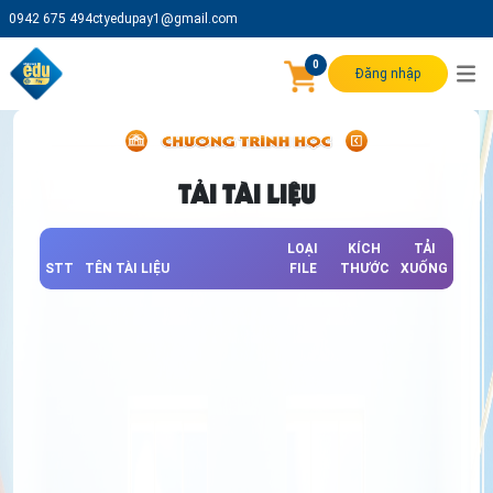
0942 675 494
ctyedupay1@gmail.com
0
Đăng nhập
TẢI TÀI LIỆU
LOẠI
KÍCH
TẢI
STT
TÊN TÀI LIỆU
FILE
THƯỚC
XUỐNG