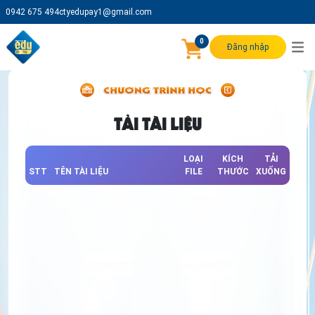
0942 675 494
ctyedupay1@gmail.com
0
Đăng nhập
TẢI TÀI LIỆU
LOẠI
KÍCH
TẢI
STT
TÊN TÀI LIỆU
FILE
THƯỚC
XUỐNG