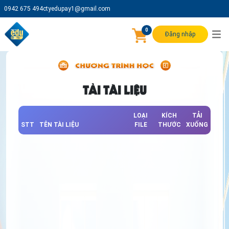
0942 675 494
ctyedupay1@gmail.com
0
Đăng nhập
TẢI TÀI LIỆU
LOẠI
KÍCH
TẢI
STT
TÊN TÀI LIỆU
FILE
THƯỚC
XUỐNG