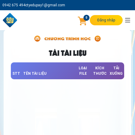
0942 675 494
ctyedupay1@gmail.com
0
Đăng nhập
TẢI TÀI LIỆU
LOẠI
KÍCH
TẢI
STT
TÊN TÀI LIỆU
FILE
THƯỚC
XUỐNG