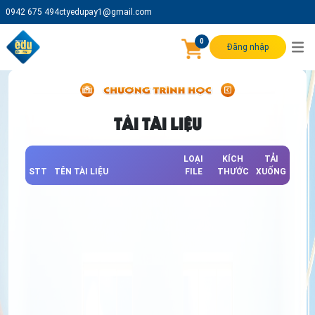
0942 675 494
ctyedupay1@gmail.com
0
Đăng nhập
TẢI TÀI LIỆU
LOẠI
KÍCH
TẢI
STT
TÊN TÀI LIỆU
FILE
THƯỚC
XUỐNG