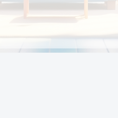
Chính sách
Li
Chính sách và điều khoản
Chính sách giao hàng
Chính sách thanh toán
p:
Chính sách đổi trả hàng
:00
Chính sách bảo vệ thông tin cá nhân của