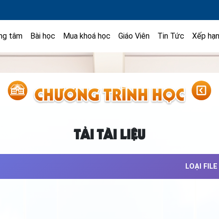
ng tâm
Bài học
Mua khoá học
Giáo Viên
Tin Tức
Xếp hạ
TẢI TÀI LIỆU
LOẠI FILE