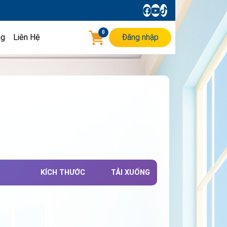
0
ng
Liên Hệ
Đăng nhập
KÍCH THƯỚC
TẢI XUỐNG