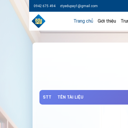
0942 675 494
ctyedupay1@gmail.com
Trang chủ
Giới thiệu
Tru
STT
TÊN TÀI LIỆU