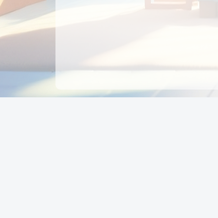
CÔNG TY CỔ PHẦN EDUPAY
GROUP
Người đại diện: NGUYỄN THỊ MAI PHƯƠNG
MST: 0319396934 - Cấp ngày: 04/02/2026 - Nơi cấ
Sở KH & ĐT TPHCM
Giờ làm việc: Thứ 2 – Thứ 6: 8:00 - 17:00 Thứ 7 : 8
- 12:00