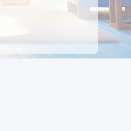
ên hệ
Địa chỉ:
Số 88, Đường Số 7, Phường Hạnh Thông,
TP Hồ Chí Minh, Việt Nam
Điện thoại:
0942 675 494
Email:
Ctyedupay1@gmail.com