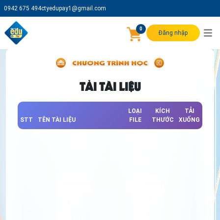
0942 675 494
ctyedupay1@gmail.com
0
Đăng nhập
TẢI TÀI LIỆU
LOẠI
KÍCH
TẢI
STT
TÊN TÀI LIỆU
FILE
THƯỚC
XUỐNG