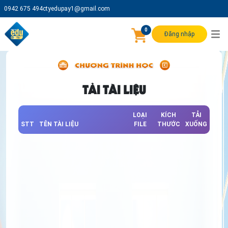
0942 675 494
ctyedupay1@gmail.com
0
Đăng nhập
TẢI TÀI LIỆU
LOẠI
KÍCH
TẢI
STT
TÊN TÀI LIỆU
FILE
THƯỚC
XUỐNG