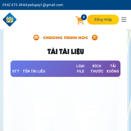
0942 675 494
ctyedupay1@gmail.com
0
Đăng nhập
TẢI TÀI LIỆU
LOẠI
KÍCH
TẢI
STT
TÊN TÀI LIỆU
FILE
THƯỚC
XUỐNG