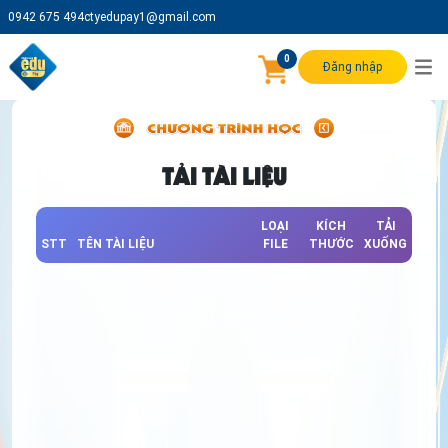
0942 675 494
ctyedupay1@gmail.com
0
Đăng nhập
TẢI TÀI LIỆU
LOẠI
KÍCH
TẢI
STT
TÊN TÀI LIỆU
FILE
THƯỚC
XUỐNG