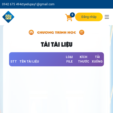
0942 675 494
ctyedupay1@gmail.com
0
Đăng nhập
TẢI TÀI LIỆU
LOẠI
KÍCH
TẢI
STT
TÊN TÀI LIỆU
FILE
THƯỚC
XUỐNG