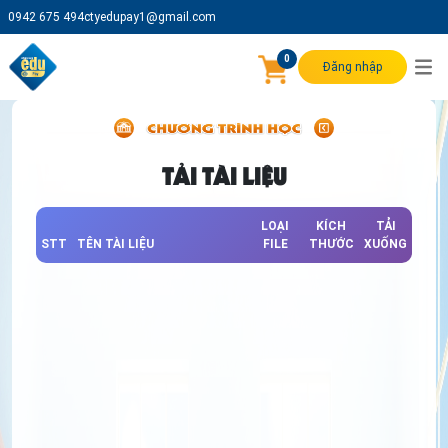
0942 675 494
ctyedupay1@gmail.com
0
Đăng nhập
TẢI TÀI LIỆU
LOẠI
KÍCH
TẢI
STT
TÊN TÀI LIỆU
FILE
THƯỚC
XUỐNG