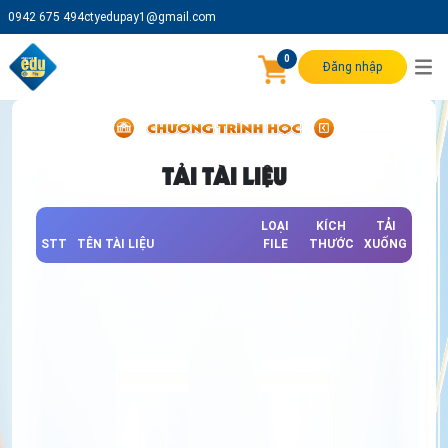
0942 675 494
ctyedupay1@gmail.com
0
Đăng nhập
TẢI TÀI LIỆU
LOẠI
KÍCH
TẢI
STT
TÊN TÀI LIỆU
FILE
THƯỚC
XUỐNG