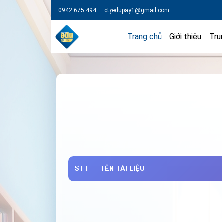
0942 675 494
ctyedupay1@gmail.com
Trang chủ
Giới thiệu
Tru
STT
TÊN TÀI LIỆU