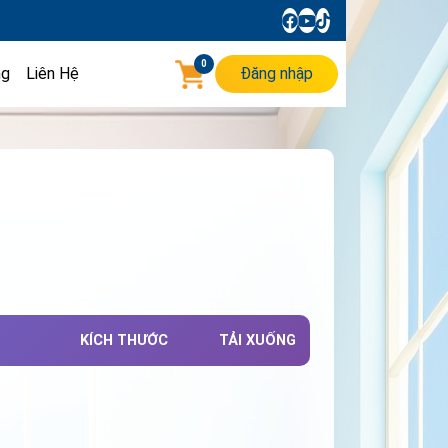
0
ng
Liên Hệ
Đăng nhập
KÍCH THƯỚC
TẢI XUỐNG