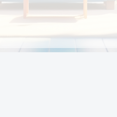
Chính sách
Li
Chính sách và điều khoản
Chính sách giao hàng
Chính sách thanh toán
p:
Chính sách đổi trả hàng
:00
Chính sách bảo vệ thông tin cá nhân của