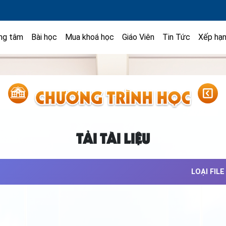
ng tâm
Bài học
Mua khoá học
Giáo Viên
Tin Tức
Xếp hạ
TẢI TÀI LIỆU
LOẠI FILE