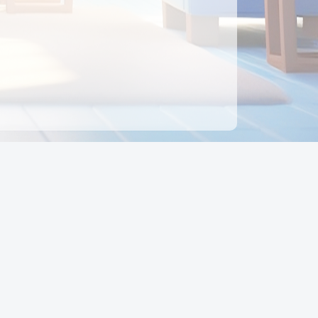
ên hệ
Địa chỉ:
Số 88, Đường Số 7, Phường Hạnh Thông,
TP Hồ Chí Minh, Việt Nam
Điện thoại:
0942 675 494
Email:
Ctyedupay1@gmail.com