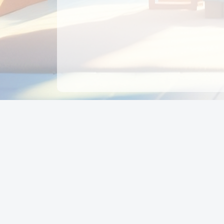
CÔNG TY CỔ PHẦN EDUPAY
GROUP
Người đại diện: NGUYỄN THỊ MAI PHƯƠNG
MST: 0319396934 - Cấp ngày: 04/02/2026 - Nơi cấ
Sở KH & ĐT TPHCM
Giờ làm việc: Thứ 2 – Thứ 6: 8:00 - 17:00 Thứ 7 : 8
- 12:00