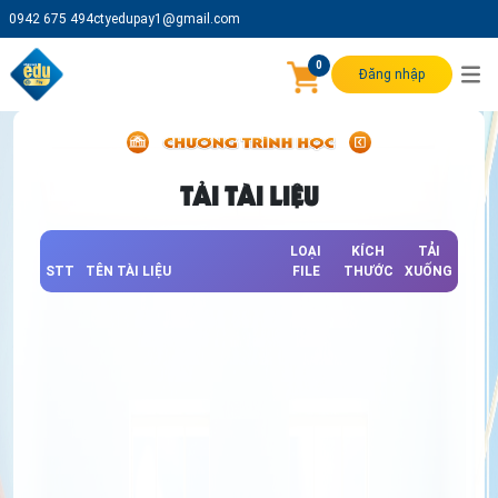
0942 675 494
ctyedupay1@gmail.com
0
Đăng nhập
TẢI TÀI LIỆU
LOẠI
KÍCH
TẢI
STT
TÊN TÀI LIỆU
FILE
THƯỚC
XUỐNG