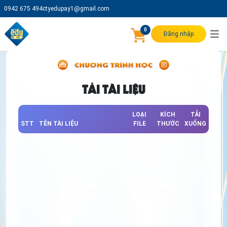
0942 675 494
ctyedupay1@gmail.com
0
Đăng nhập
TẢI TÀI LIỆU
LOẠI
KÍCH
TẢI
STT
TÊN TÀI LIỆU
FILE
THƯỚC
XUỐNG