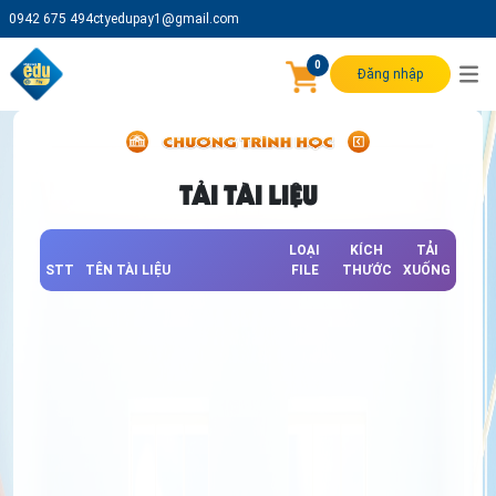
0942 675 494
ctyedupay1@gmail.com
0
Đăng nhập
TẢI TÀI LIỆU
LOẠI
KÍCH
TẢI
STT
TÊN TÀI LIỆU
FILE
THƯỚC
XUỐNG