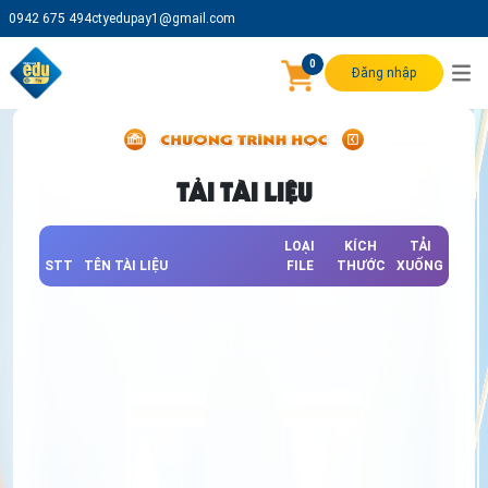
0942 675 494
ctyedupay1@gmail.com
0
Đăng nhập
TẢI TÀI LIỆU
LOẠI
KÍCH
TẢI
STT
TÊN TÀI LIỆU
FILE
THƯỚC
XUỐNG