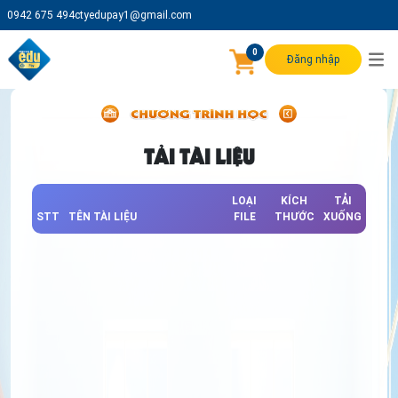
0942 675 494
ctyedupay1@gmail.com
0
Đăng nhập
TẢI TÀI LIỆU
LOẠI
KÍCH
TẢI
STT
TÊN TÀI LIỆU
FILE
THƯỚC
XUỐNG