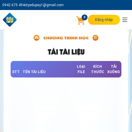
0942 675 494
ctyedupay1@gmail.com
0
Đăng nhập
TẢI TÀI LIỆU
LOẠI
KÍCH
TẢI
STT
TÊN TÀI LIỆU
FILE
THƯỚC
XUỐNG