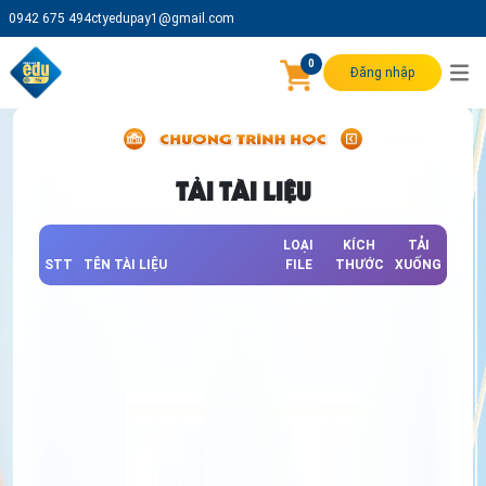
0942 675 494
ctyedupay1@gmail.com
0
Đăng nhập
TẢI TÀI LIỆU
LOẠI
KÍCH
TẢI
STT
TÊN TÀI LIỆU
FILE
THƯỚC
XUỐNG