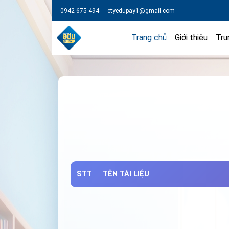
0942 675 494
ctyedupay1@gmail.com
Trang chủ
Giới thiệu
Tru
STT
TÊN TÀI LIỆU