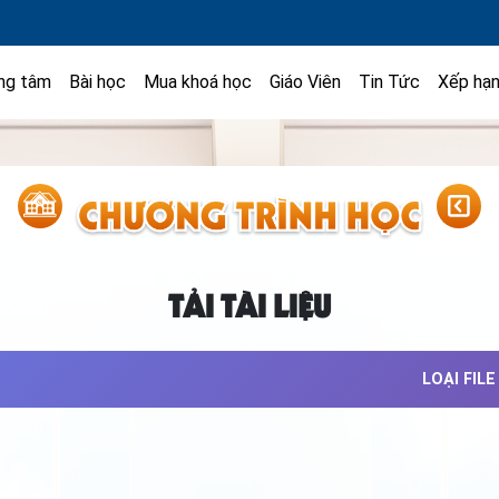
ng tâm
Bài học
Mua khoá học
Giáo Viên
Tin Tức
Xếp hạ
TẢI TÀI LIỆU
LOẠI FILE