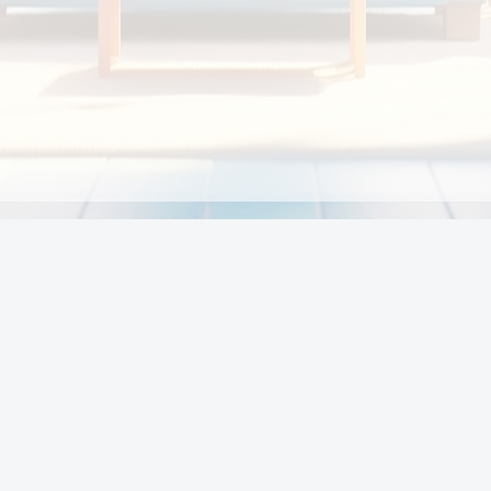
Chính sách
Li
Chính sách và điều khoản
Chính sách giao hàng
Chính sách thanh toán
p:
Chính sách đổi trả hàng
:00
Chính sách bảo vệ thông tin cá nhân của