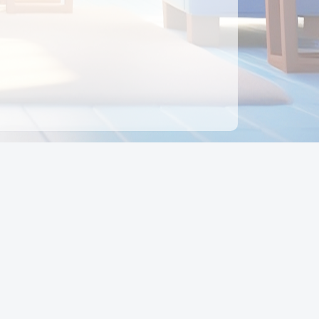
ên hệ
Địa chỉ:
Số 88, Đường Số 7, Phường Hạnh Thông,
TP Hồ Chí Minh, Việt Nam
Điện thoại:
0942 675 494
Email:
Ctyedupay1@gmail.com