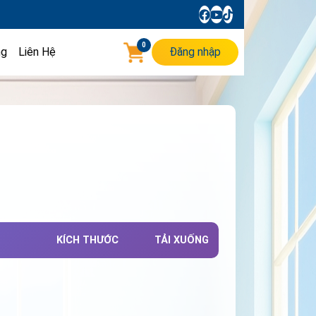
0
ng
Liên Hệ
Đăng nhập
KÍCH THƯỚC
TẢI XUỐNG