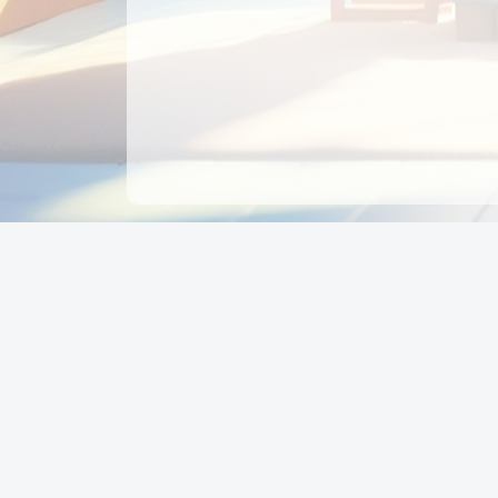
CÔNG TY CỔ PHẦN EDUPAY
GROUP
Người đại diện: NGUYỄN THỊ MAI PHƯƠNG
MST: 0319396934 - Cấp ngày: 04/02/2026 - Nơi cấ
Sở KH & ĐT TPHCM
Giờ làm việc: Thứ 2 – Thứ 6: 8:00 - 17:00 Thứ 7 : 8
- 12:00