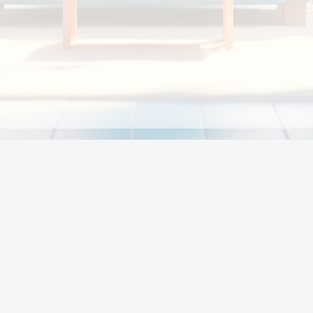
Chính sách
Li
Chính sách và điều khoản
Chính sách giao hàng
Chính sách thanh toán
p:
Chính sách đổi trả hàng
:00
Chính sách bảo vệ thông tin cá nhân của