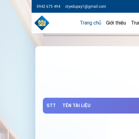
0942 675 494
ctyedupay1@gmail.com
Trang chủ
Giới thiệu
Tru
STT
TÊN TÀI LIỆU