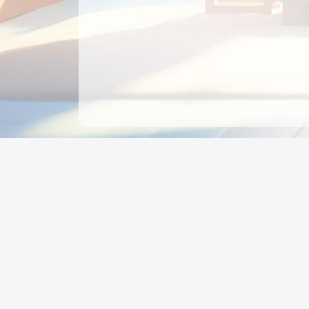
CÔNG TY CỔ PHẦN EDUPAY
GROUP
Người đại diện: NGUYỄN THỊ MAI PHƯƠNG
MST: 0319396934 - Cấp ngày: 04/02/2026 - Nơi cấ
Sở KH & ĐT TPHCM
Giờ làm việc: Thứ 2 – Thứ 6: 8:00 - 17:00 Thứ 7 : 8
- 12:00