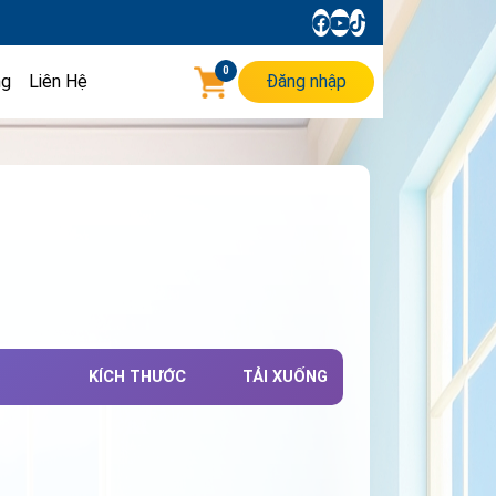
0
ng
Liên Hệ
Đăng nhập
KÍCH THƯỚC
TẢI XUỐNG