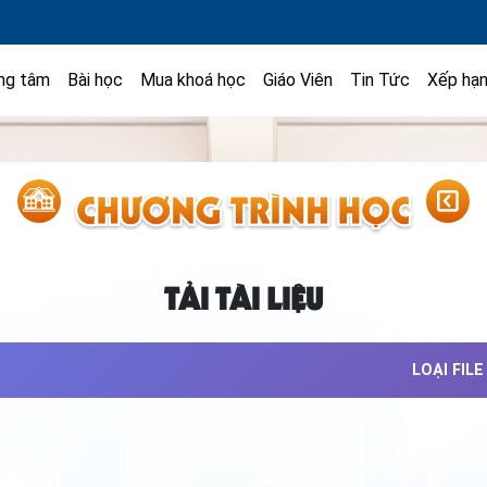
ng tâm
Bài học
Mua khoá học
Giáo Viên
Tin Tức
Xếp hạ
TẢI TÀI LIỆU
LOẠI FILE