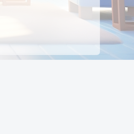
ên hệ
Địa chỉ:
Số 88, Đường Số 7, Phường Hạnh Thông,
TP Hồ Chí Minh, Việt Nam
Điện thoại:
0942 675 494
Email:
Ctyedupay1@gmail.com