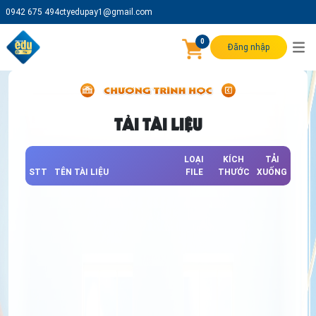
0942 675 494
ctyedupay1@gmail.com
0
Đăng nhập
TẢI TÀI LIỆU
LOẠI
KÍCH
TẢI
STT
TÊN TÀI LIỆU
FILE
THƯỚC
XUỐNG