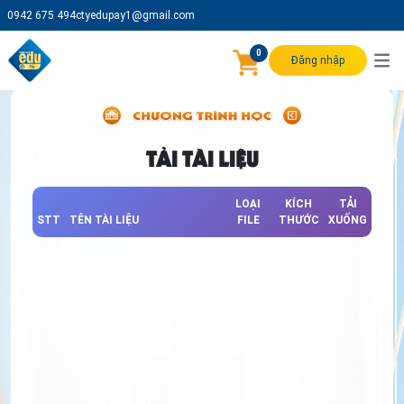
0942 675 494
ctyedupay1@gmail.com
0
Đăng nhập
TẢI TÀI LIỆU
LOẠI
KÍCH
TẢI
STT
TÊN TÀI LIỆU
FILE
THƯỚC
XUỐNG