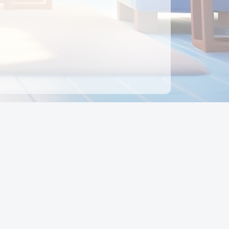
ên hệ
Địa chỉ:
Số 88, Đường Số 7, Phường Hạnh Thông,
TP Hồ Chí Minh, Việt Nam
Điện thoại:
0942 675 494
Email:
Ctyedupay1@gmail.com