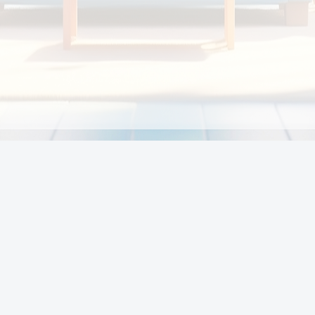
Chính sách
Li
Chính sách và điều khoản
Chính sách giao hàng
Chính sách thanh toán
p:
Chính sách đổi trả hàng
:00
Chính sách bảo vệ thông tin cá nhân của