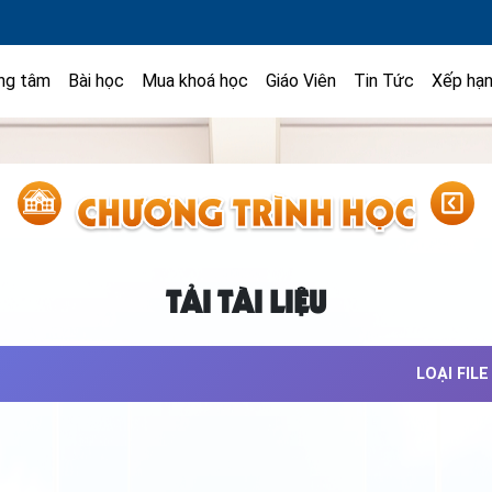
ng tâm
Bài học
Mua khoá học
Giáo Viên
Tin Tức
Xếp hạ
TẢI TÀI LIỆU
LOẠI FILE