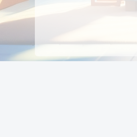
CÔNG TY CỔ PHẦN EDUPAY
GROUP
Người đại diện: NGUYỄN THỊ MAI PHƯƠNG
MST: 0319396934 - Cấp ngày: 04/02/2026 - Nơi cấ
Sở KH & ĐT TPHCM
Giờ làm việc: Thứ 2 – Thứ 6: 8:00 - 17:00 Thứ 7 : 8
- 12:00