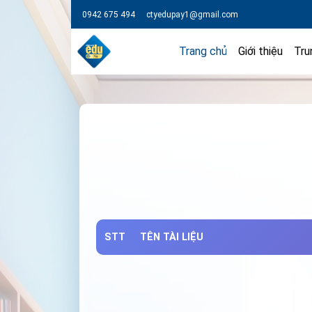
0942 675 494
ctyedupay1@gmail.com
Trang chủ
Giới thiệu
Tru
STT
TÊN TÀI LIỆU