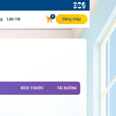
0
ng
Liên Hệ
Đăng nhập
KÍCH THƯỚC
TẢI XUỐNG