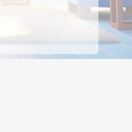
ên hệ
Địa chỉ:
Số 88, Đường Số 7, Phường Hạnh Thông,
TP Hồ Chí Minh, Việt Nam
Điện thoại:
0942 675 494
Email:
Ctyedupay1@gmail.com