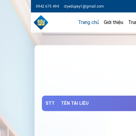
0942 675 494
ctyedupay1@gmail.com
Trang chủ
Giới thiệu
Tru
STT
TÊN TÀI LIỆU