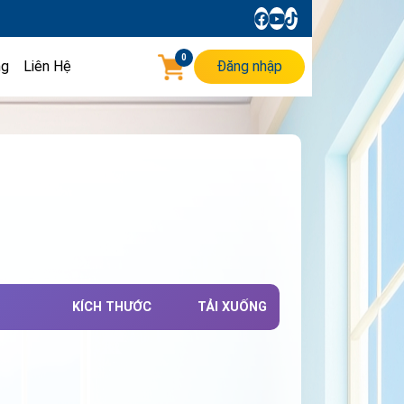
0
ng
Liên Hệ
Đăng nhập
KÍCH THƯỚC
TẢI XUỐNG