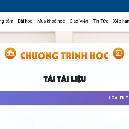
ng tâm
Bài học
Mua khoá học
Giáo Viên
Tin Tức
Xếp hạ
TẢI TÀI LIỆU
LOẠI FILE