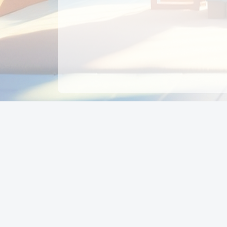
CÔNG TY CỔ PHẦN EDUPAY
GROUP
Người đại diện: NGUYỄN THỊ MAI PHƯƠNG
MST: 0319396934 - Cấp ngày: 04/02/2026 - Nơi cấ
Sở KH & ĐT TPHCM
Giờ làm việc: Thứ 2 – Thứ 6: 8:00 - 17:00 Thứ 7 : 8
- 12:00