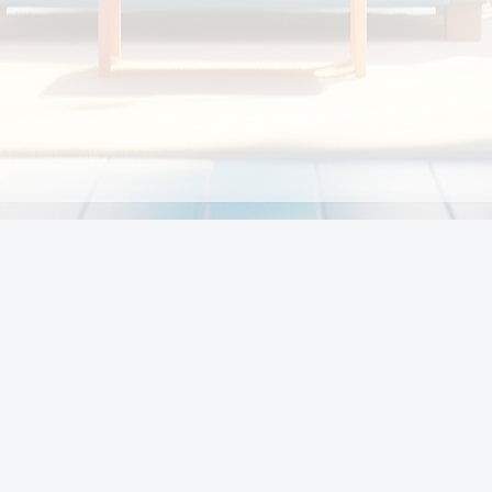
Chính sách
Li
Chính sách và điều khoản
Chính sách giao hàng
Chính sách thanh toán
p:
Chính sách đổi trả hàng
:00
Chính sách bảo vệ thông tin cá nhân của