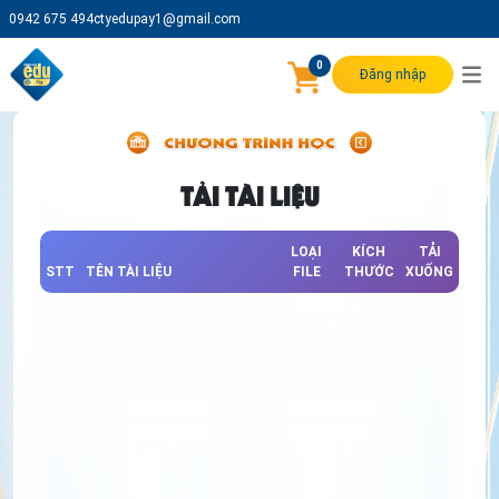
0942 675 494
ctyedupay1@gmail.com
0
Đăng nhập
TẢI TÀI LIỆU
LOẠI
KÍCH
TẢI
STT
TÊN TÀI LIỆU
FILE
THƯỚC
XUỐNG