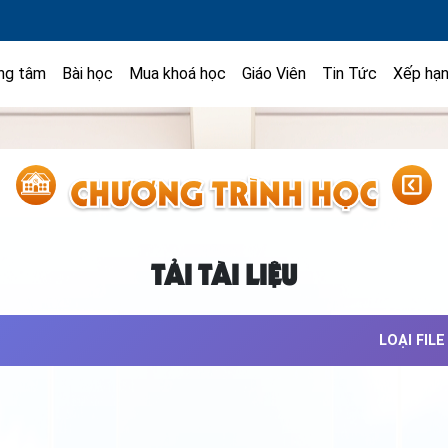
ng tâm
Bài học
Mua khoá học
Giáo Viên
Tin Tức
Xếp hạ
TẢI TÀI LIỆU
LOẠI FILE