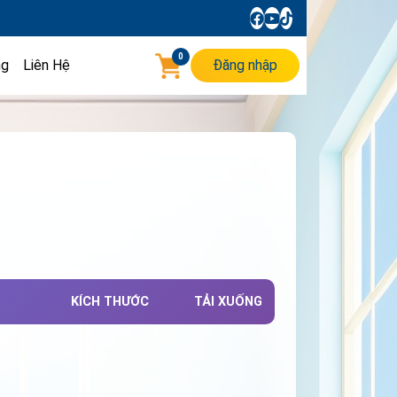
0
ng
Liên Hệ
Đăng nhập
KÍCH THƯỚC
TẢI XUỐNG