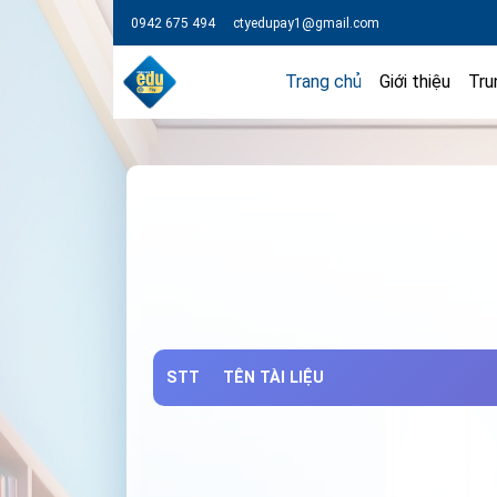
0942 675 494
ctyedupay1@gmail.com
Trang chủ
Giới thiệu
Tru
STT
TÊN TÀI LIỆU