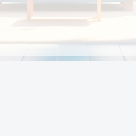
Chính sách
Li
Chính sách và điều khoản
Chính sách giao hàng
Chính sách thanh toán
p:
Chính sách đổi trả hàng
:00
Chính sách bảo vệ thông tin cá nhân của