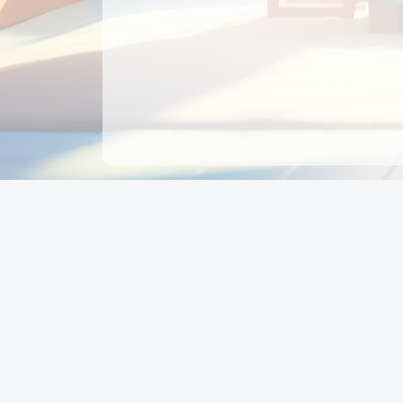
CÔNG TY CỔ PHẦN EDUPAY
GROUP
Người đại diện: NGUYỄN THỊ MAI PHƯƠNG
MST: 0319396934 - Cấp ngày: 04/02/2026 - Nơi cấ
Sở KH & ĐT TPHCM
Giờ làm việc: Thứ 2 – Thứ 6: 8:00 - 17:00 Thứ 7 : 8
- 12:00