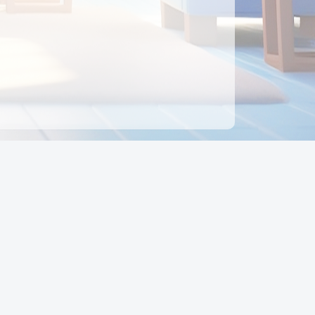
ên hệ
Địa chỉ:
Số 88, Đường Số 7, Phường Hạnh Thông,
TP Hồ Chí Minh, Việt Nam
Điện thoại:
0942 675 494
Email:
Ctyedupay1@gmail.com