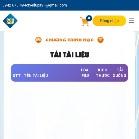
0942 675 494
ctyedupay1@gmail.com
0
Đăng nhập
TẢI TÀI LIỆU
LOẠI
KÍCH
TẢI
STT
TÊN TÀI LIỆU
FILE
THƯỚC
XUỐNG