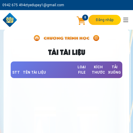
0942 675 494
ctyedupay1@gmail.com
0
Đăng nhập
TẢI TÀI LIỆU
LOẠI
KÍCH
TẢI
STT
TÊN TÀI LIỆU
FILE
THƯỚC
XUỐNG