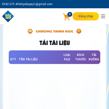
0942 675 494
ctyedupay1@gmail.com
0
Đăng nhập
TẢI TÀI LIỆU
LOẠI
KÍCH
TẢI
STT
TÊN TÀI LIỆU
FILE
THƯỚC
XUỐNG