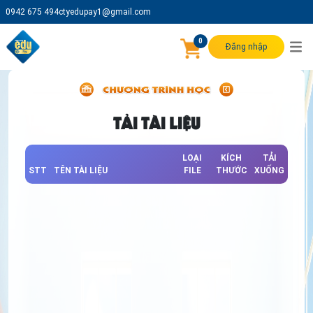
0942 675 494
ctyedupay1@gmail.com
0
Đăng nhập
TẢI TÀI LIỆU
LOẠI
KÍCH
TẢI
STT
TÊN TÀI LIỆU
FILE
THƯỚC
XUỐNG