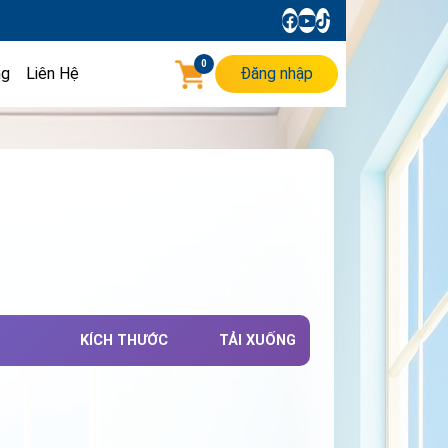
0
ng
Liên Hệ
Đăng nhập
KÍCH THƯỚC
TẢI XUỐNG