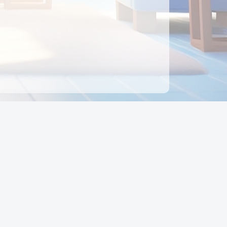
ên hệ
Địa chỉ:
Số 88, Đường Số 7, Phường Hạnh Thông,
TP Hồ Chí Minh, Việt Nam
Điện thoại:
0942 675 494
Email:
Ctyedupay1@gmail.com