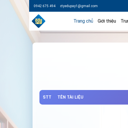
0942 675 494
ctyedupay1@gmail.com
Trang chủ
Giới thiệu
Tru
STT
TÊN TÀI LIỆU