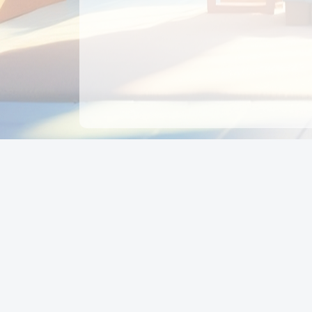
CÔNG TY CỔ PHẦN EDUPAY
GROUP
Người đại diện: NGUYỄN THỊ MAI PHƯƠNG
MST: 0319396934 - Cấp ngày: 04/02/2026 - Nơi cấ
Sở KH & ĐT TPHCM
Giờ làm việc: Thứ 2 – Thứ 6: 8:00 - 17:00 Thứ 7 : 8
- 12:00