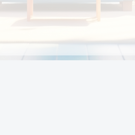
Chính sách
Li
Chính sách và điều khoản
Chính sách giao hàng
Chính sách thanh toán
p:
Chính sách đổi trả hàng
:00
Chính sách bảo vệ thông tin cá nhân của