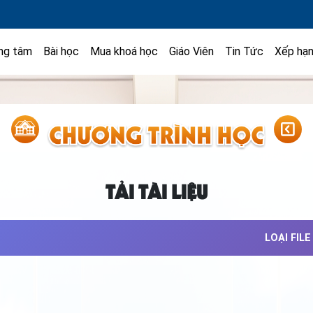
ng tâm
Bài học
Mua khoá học
Giáo Viên
Tin Tức
Xếp hạ
TẢI TÀI LIỆU
LOẠI FILE