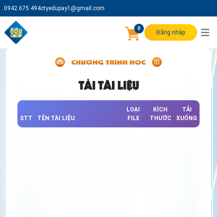
0942 675 494
ctyedupay1@gmail.com
0
Đăng nhập
TẢI TÀI LIỆU
LOẠI
KÍCH
TẢI
STT
TÊN TÀI LIỆU
FILE
THƯỚC
XUỐNG