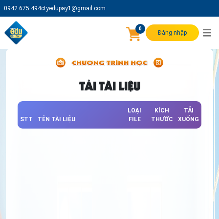
0942 675 494
ctyedupay1@gmail.com
0
Đăng nhập
TẢI TÀI LIỆU
LOẠI
KÍCH
TẢI
STT
TÊN TÀI LIỆU
FILE
THƯỚC
XUỐNG