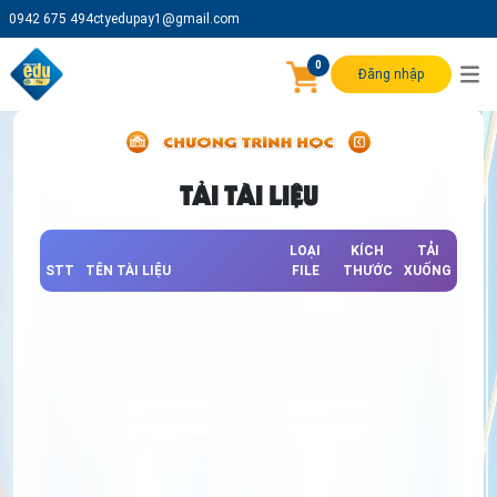
0942 675 494
ctyedupay1@gmail.com
0
Đăng nhập
TẢI TÀI LIỆU
LOẠI
KÍCH
TẢI
STT
TÊN TÀI LIỆU
FILE
THƯỚC
XUỐNG