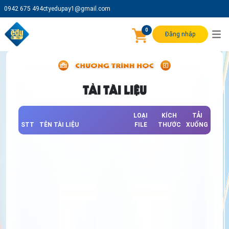
0942 675 494
ctyedupay1@gmail.com
0
Đăng nhập
TẢI TÀI LIỆU
LOẠI
KÍCH
TẢI
STT
TÊN TÀI LIỆU
FILE
THƯỚC
XUỐNG