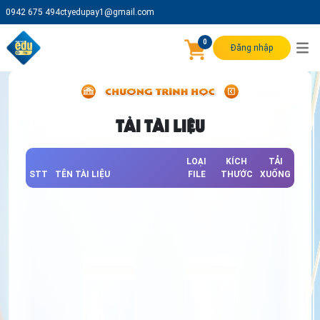
0942 675 494
ctyedupay1@gmail.com
0
Đăng nhập
TẢI TÀI LIỆU
LOẠI
KÍCH
TẢI
STT
TÊN TÀI LIỆU
FILE
THƯỚC
XUỐNG