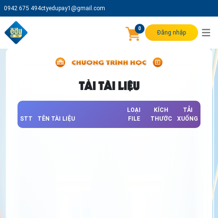
0942 675 494
ctyedupay1@gmail.com
0
Đăng nhập
TẢI TÀI LIỆU
LOẠI
KÍCH
TẢI
STT
TÊN TÀI LIỆU
FILE
THƯỚC
XUỐNG