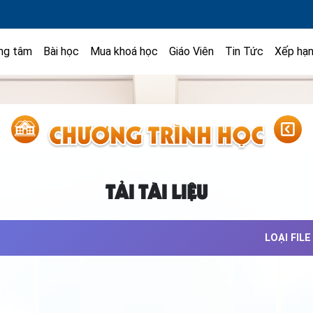
ng tâm
Bài học
Mua khoá học
Giáo Viên
Tin Tức
Xếp hạ
TẢI TÀI LIỆU
LOẠI FILE