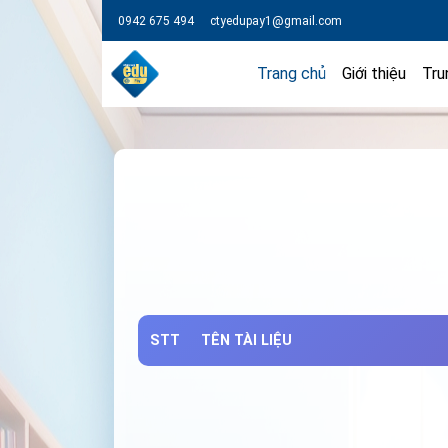
0942 675 494
ctyedupay1@gmail.com
Trang chủ
Giới thiệu
Tru
STT
TÊN TÀI LIỆU