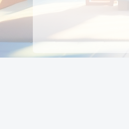
CÔNG TY CỔ PHẦN EDUPAY
GROUP
Người đại diện: NGUYỄN THỊ MAI PHƯƠNG
MST: 0319396934 - Cấp ngày: 04/02/2026 - Nơi cấ
Sở KH & ĐT TPHCM
Giờ làm việc: Thứ 2 – Thứ 6: 8:00 - 17:00 Thứ 7 : 8
- 12:00