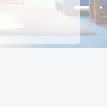
ên hệ
Địa chỉ:
Số 88, Đường Số 7, Phường Hạnh Thông,
TP Hồ Chí Minh, Việt Nam
Điện thoại:
0942 675 494
Email:
Ctyedupay1@gmail.com