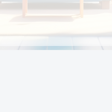
Chính sách
Li
Chính sách và điều khoản
Chính sách giao hàng
Chính sách thanh toán
p:
Chính sách đổi trả hàng
:00
Chính sách bảo vệ thông tin cá nhân của