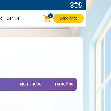
0
ng
Liên Hệ
Đăng nhập
KÍCH THƯỚC
TẢI XUỐNG